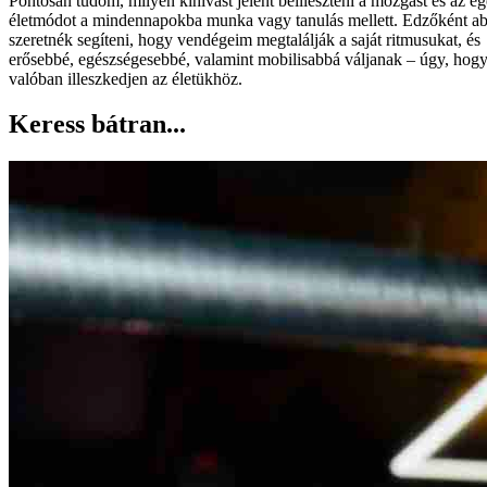
Pontosan tudom, milyen kihívást jelent beilleszteni a mozgást és az e
életmódot a mindennapokba munka vagy tanulás mellett. Edzőként a
szeretnék segíteni, hogy vendégeim megtalálják a saját ritmusukat, és
erősebbé, egészségesebbé, valamint mobilisabbá váljanak – úgy, hogy
valóban illeszkedjen az életükhöz.
Keress bátran...