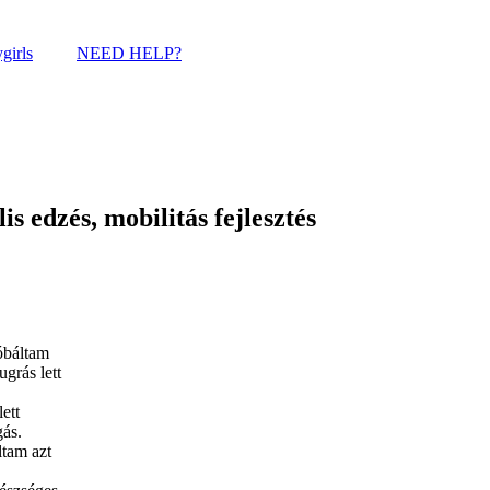
girls
NEED HELP?
s edzés, mobilitás fejlesztés
óbáltam
ugrás lett
ett
gás.
ltam azt