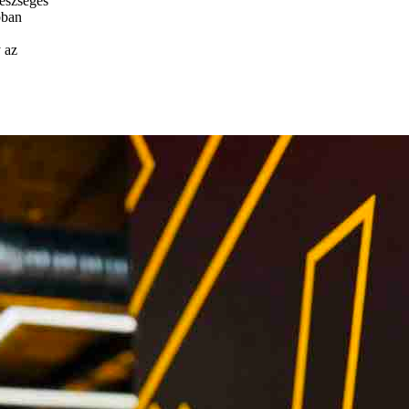
gészséges
bban
 az