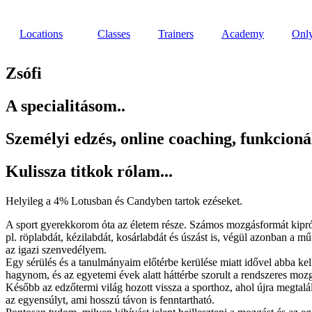
Ugrás
a
Locations
Classes
Trainers
Academy
Only
tartalomhoz
Zsófi
A specialitásom..
Személyi edzés, online coaching, funkcionáli
Kulissza titkok rólam...
Helyileg a 4% Lotusban és Candyben tartok ezéseket.
A sport gyerekkorom óta az életem része. Számos mozgásformát kipr
pl. röplabdát, kézilabdát, kosárlabdát és úszást is, végül azonban a mű
az igazi szenvedélyem.
Egy sérülés és a tanulmányaim előtérbe kerülése miatt idővel abba kell
hagynom, és az egyetemi évek alatt háttérbe szorult a rendszeres moz
Később az edzőtermi világ hozott vissza a sporthoz, ahol újra megtalá
az egyensúlyt, ami hosszú távon is fenntartható.