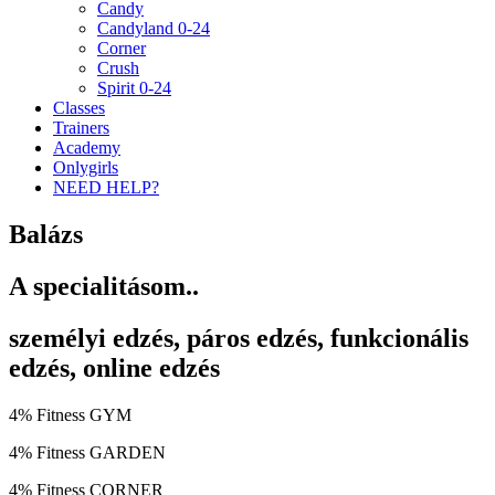
Candy
Candyland 0-24
Corner
Crush
Spirit 0-24
Classes
Trainers
Academy
Onlygirls
NEED HELP?
Balázs
A specialitásom..
személyi edzés, páros edzés, funkcionális
edzés, online edzés
4% Fitness GYM
4% Fitness GARDEN
4% Fitness CORNER