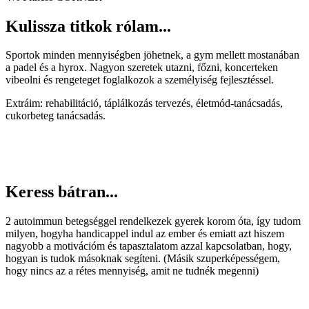
Kulissza titkok rólam...
Sportok minden mennyiségben jöhetnek, a gym mellett mostanában
a padel és a hyrox. Nagyon szeretek utazni, főzni, koncerteken
vibeolni és rengeteget foglalkozok a személyiség fejlesztéssel.
Extráim: rehabilitáció, táplálkozás tervezés, életmód-tanácsadás,
cukorbeteg tanácsadás.
Keress bátran...
2 autoimmun betegséggel rendelkezek gyerek korom óta, így tudom
milyen, hogyha handicappel indul az ember és emiatt azt hiszem
nagyobb a motivációm és tapasztalatom azzal kapcsolatban, hogy,
hogyan is tudok másoknak segíteni. (Másik szuperképességem,
hogy nincs az a rétes mennyiség, amit ne tudnék megenni)