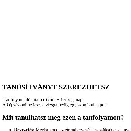
TANÚSÍTVÁNYT SZEREZHETSZ
Tanfolyam időtartama: 6 óra + 1 vizsganap
A képzés online lesz, a vizsga pedig egy szombati napon.
Mit tanulhatsz meg ezen a tanfolyamon?
Bevezetés:
Megismered az étrendtervezéshez szükséges alapvető