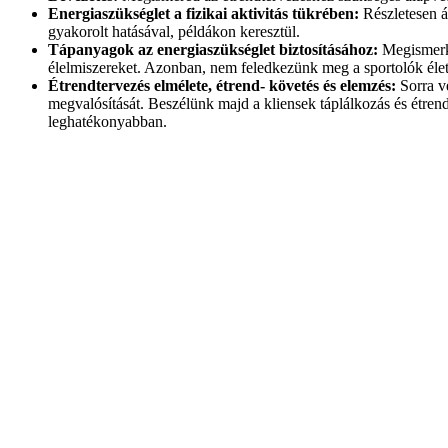
Energiaszükséglet a fizikai aktivitás tükrében:
Részletesen á
gyakorolt hatásával, példákon keresztül.
Tápanyagok az energiaszükséglet biztosításához:
Megismerke
élelmiszereket. Azonban, nem feledkezünk meg a sportolók élet
Étrendtervezés elmélete, étrend- követés és elemzés:
Sorra v
megvalósítását. Beszélünk majd a kliensek táplálkozás és étren
leghatékonyabban.