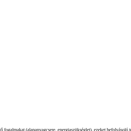
 fogalmakat (alapanyagcsere, energiaszükséglet), ezeket befolyásoló 