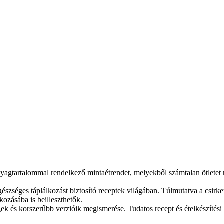
nyagtartalommal rendelkező mintaétrendet, melyekből számtalan ötletet 
észséges táplálkozást biztosító receptek világában. Túlmutatva a csirk
ozásába is beilleszthetők.
égek és korszerűbb verzióik megismerése. Tudatos recept és ételkészíté