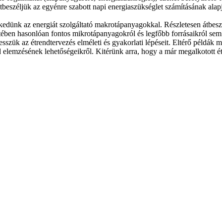
tbeszéljük az egyénre szabott napi energiaszükséglet számításának alap
dünk az energiát szolgáltató makrotápanyagokkal. Részletesen átbeszél
ében hasonlóan fontos mikrotápanyagokról és legfőbb forrásaikról sem
esszük az étrendtervezés elméleti és gyakorlati lépéseit. Eltérő példák
d elemzésének lehetőségeikről. Kitérünk arra, hogy a már megalkotott 