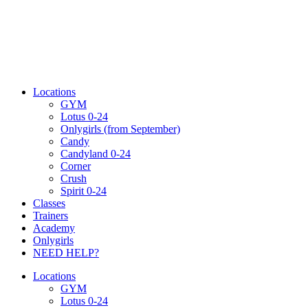
Locations
GYM
Lotus 0-24
Onlygirls (from September)
Candy
Candyland 0-24
Corner
Crush
Spirit 0-24
Classes
Trainers
Academy
Onlygirls
NEED HELP?
Locations
GYM
Lotus 0-24