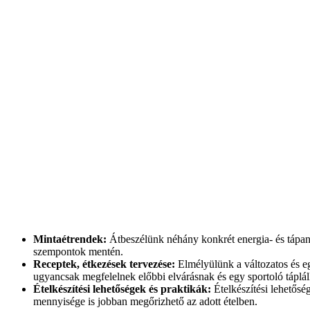
Mintaétrendek:
Átbeszélünk néhány konkrét
energia- és tápa
szempontok mentén.
Receptek, étkezések tervezése:
Elmélyülünk a változatos és eg
ugyancsak megfelelnek előbbi elvárásnak és egy sportoló táplálk
Ételkészítési lehetőségek és praktikák:
Ételkészítési lehetős
mennyisége is jobban megőrizhető az adott ételben.