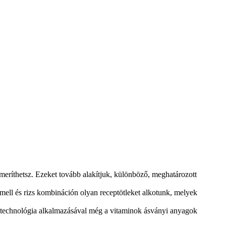
meríthetsz. Ezeket tovább alakítjuk, különböző, meghatározott
emell és rizs kombináción olyan receptötleket alkotunk, melyek
si technológia alkalmazásával még a vitaminok ásványi anyagok