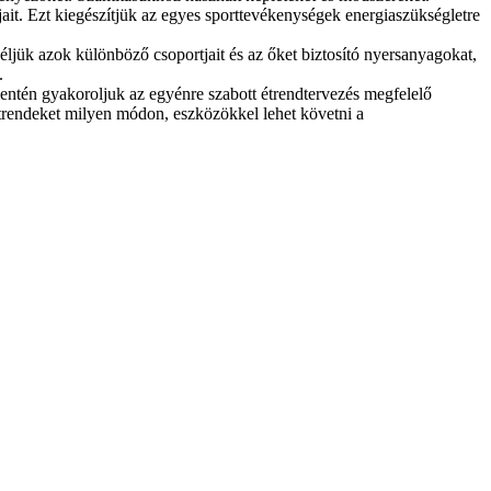
jait. Ezt kiegészítjük az egyes sporttevékenységek energiaszükségletre
jük azok különböző csoportjait és az őket biztosító nyersanyagokat,
.
 mentén gyakoroljuk az egyénre szabott étrendtervezés megfelelő
étrendeket milyen módon, eszközökkel lehet követni a