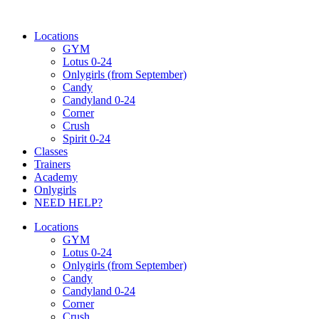
Ugrás
a
Locations
tartalomhoz
GYM
Lotus 0-24
Onlygirls (from September)
Candy
Candyland 0-24
Corner
Crush
Spirit 0-24
Classes
Trainers
Academy
Onlygirls
NEED HELP?
Locations
GYM
Lotus 0-24
Onlygirls (from September)
Candy
Candyland 0-24
Corner
Crush