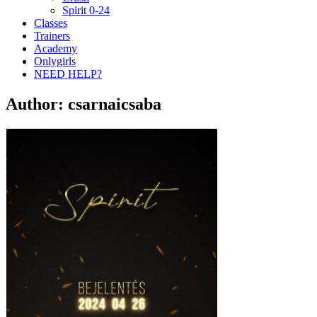
Spirit 0-24
Classes
Trainers
Academy
Onlygirls
NEED HELP?
Author:
csarnaicsaba