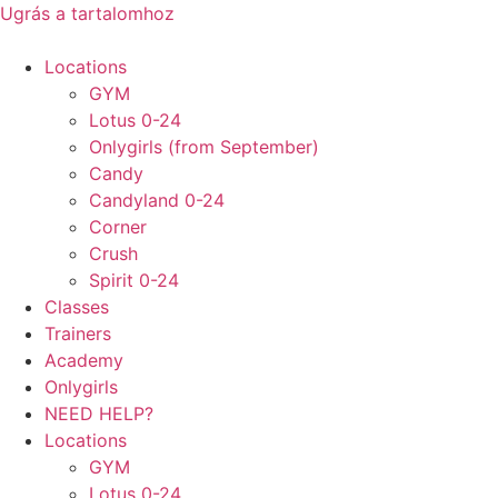
Ugrás a tartalomhoz
Locations
GYM
Lotus 0-24
Onlygirls (from September)
Candy
Candyland 0-24
Corner
Crush
Spirit 0-24
Classes
Trainers
Academy
Onlygirls
NEED HELP?
Locations
GYM
Lotus 0-24