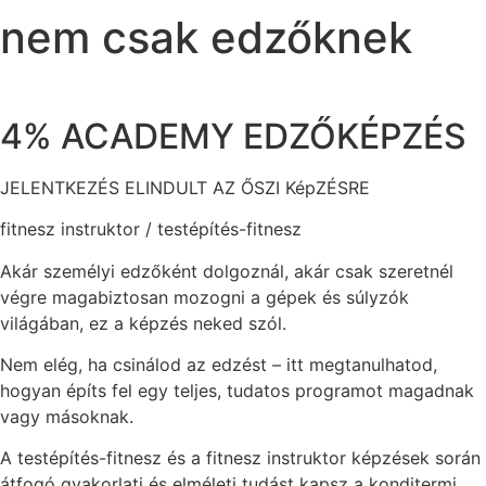
nem csak edzőknek
4% ACADEMY EDZŐKÉPZÉS
JELENTKEZÉS ELINDULT AZ ŐSZI KépZÉSRE
fitnesz instruktor / testépítés-fitnesz
Akár személyi edzőként dolgoznál, akár csak szeretnél
végre magabiztosan mozogni a gépek és súlyzók
világában, ez a képzés neked szól.
Nem elég, ha csinálod az edzést – itt megtanulhatod,
hogyan építs fel egy teljes, tudatos programot magadnak
vagy másoknak.
A testépítés-fitnesz és a fitnesz instruktor képzések során
átfogó gyakorlati és elméleti tudást kapsz a konditermi