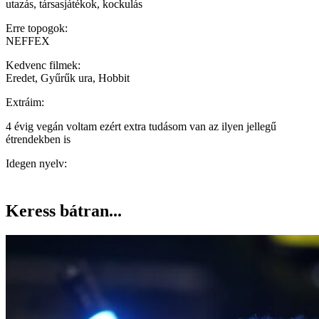
utazás, társasjátékok, kockulás
Erre topogok:
NEFFEX
Kedvenc filmek:
Eredet, Gyűrűk ura, Hobbit
Extráim:
4 évig vegán voltam ezért extra tudásom van az ilyen jellegű
étrendekben is
Idegen nyelv:
Keress bátran...