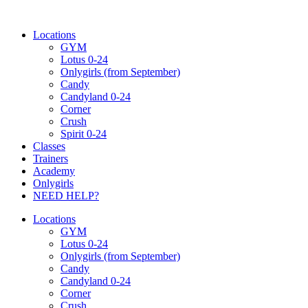
Ugrás
a
Locations
tartalomhoz
GYM
Lotus 0-24
Onlygirls (from September)
Candy
Candyland 0-24
Corner
Crush
Spirit 0-24
Classes
Trainers
Academy
Onlygirls
NEED HELP?
Locations
GYM
Lotus 0-24
Onlygirls (from September)
Candy
Candyland 0-24
Corner
Crush