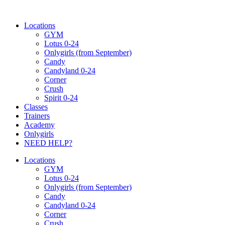
Ugrás
a
Locations
tartalomhoz
GYM
Lotus 0-24
Onlygirls (from September)
Candy
Candyland 0-24
Corner
Crush
Spirit 0-24
Classes
Trainers
Academy
Onlygirls
NEED HELP?
Locations
GYM
Lotus 0-24
Onlygirls (from September)
Candy
Candyland 0-24
Corner
Crush