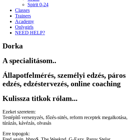
Spirit 0-24
Classes
Trainers
Academy
Onlygirls
NEED HELP?
Dorka
A specialitásom..
Állapotfelmérés, személyi edzés, páros
edzés, edzéstervezés, online coaching
Kulissza titkok rólam...
Ezeket szeretem:
Testépítő versenyzés, főzés-sütés, reform receptek megalkotása,
túrázás, kávézás, olvasás
Erre topogok:
Fred again, bbno$, The Weeknd, G-Eazy, Parov Stelar