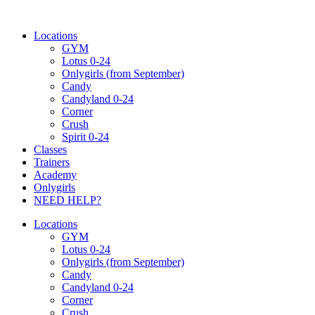
Ugrás
a
Locations
tartalomhoz
GYM
Lotus 0-24
Onlygirls (from September)
Candy
Candyland 0-24
Corner
Crush
Spirit 0-24
Classes
Trainers
Academy
Onlygirls
NEED HELP?
Locations
GYM
Lotus 0-24
Onlygirls (from September)
Candy
Candyland 0-24
Corner
Crush