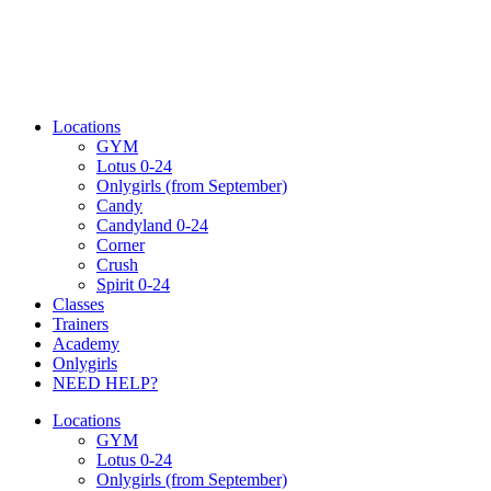
Locations
GYM
Lotus 0-24
Onlygirls (from September)
Candy
Candyland 0-24
Corner
Crush
Spirit 0-24
Classes
Trainers
Academy
Onlygirls
NEED HELP?
Locations
GYM
Lotus 0-24
Onlygirls (from September)