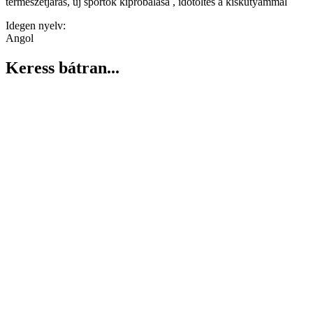
természetjárás, új sportok kipróbálása , időtöltés a kiskutyámmal
Idegen nyelv:
Angol
Keress bátran...