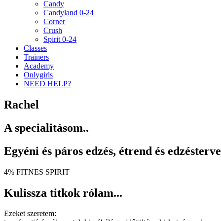
Candy
Candyland 0-24
Corner
Crush
Spirit 0-24
Classes
Trainers
Academy
Onlygirls
NEED HELP?
Rachel
A specialitásom..
Egyéni és páros edzés, étrend és edzésterve
4% FITNES SPIRIT
Kulissza titkok rólam...
Ezeket szeretem: