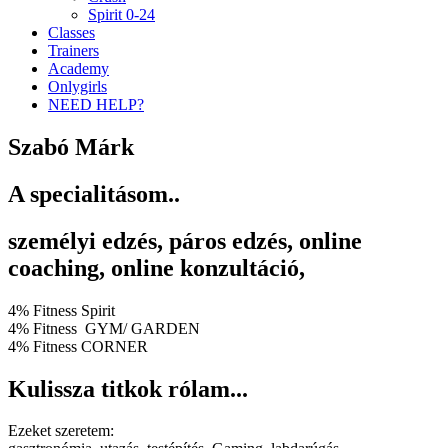
Spirit 0-24
Classes
Trainers
Academy
Onlygirls
NEED HELP?
Szabó Márk
A specialitásom..
személyi edzés, páros edzés, online
coaching, online konzultáció,
4% Fitness Spirit
4% Fitness GYM/ GARDEN
4% Fitness CORNER
Kulissza titkok rólam...
Ezeket szeretem: