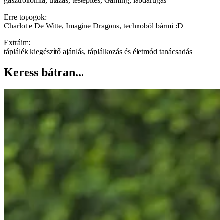
gasztronómia, utazás, testépítés, Gaming, labdarúgás
Erre topogok:
Charlotte De Witte, Imagine Dragons, technoból bármi :D
Extráim:
táplálék kiegészítő ajánlás, táplálkozás és életmód tanácsadás
Keress bátran...