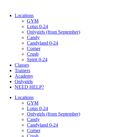
Ugrás
a
Locations
tartalomhoz
GYM
Lotus 0-24
Onlygirls (from September)
Candy
Candyland 0-24
Corner
Crush
Spirit 0-24
Classes
Trainers
Academy
Onlygirls
NEED HELP?
Locations
GYM
Lotus 0-24
Onlygirls (from September)
Candy
Candyland 0-24
Corner
Crush