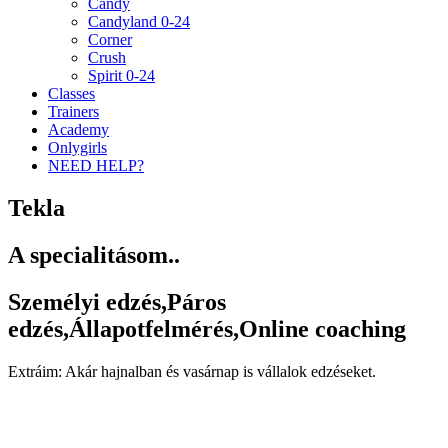
Candy
Candyland 0-24
Corner
Crush
Spirit 0-24
Classes
Trainers
Academy
Onlygirls
NEED HELP?
Tekla
A specialitásom..
Személyi edzés,Páros
edzés,Állapotfelmérés,Online coaching
Extráim: Akár hajnalban és vasárnap is vállalok edzéseket.