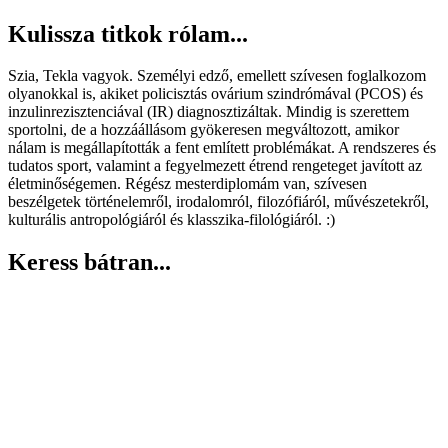
Kulissza titkok rólam...
Szia, Tekla vagyok. Személyi edző, emellett szívesen foglalkozom
olyanokkal is, akiket policisztás ovárium szindrómával (PCOS) és
inzulinrezisztenciával (IR) diagnosztizáltak. Mindig is szerettem
sportolni, de a hozzáállásom gyökeresen megváltozott, amikor
nálam is megállapították a fent említett problémákat. A rendszeres és
tudatos sport, valamint a fegyelmezett étrend rengeteget javított az
életminőségemen. Régész mesterdiplomám van, szívesen
beszélgetek történelemről, irodalomról, filozófiáról, művészetekről,
kulturális antropológiáról és klasszika-filológiáról. :)
Keress bátran...