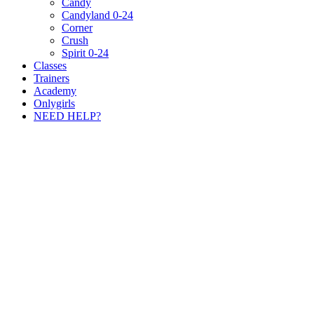
Candy
Candyland 0-24
Corner
Crush
Spirit 0-24
Classes
Trainers
Academy
Onlygirls
NEED HELP?